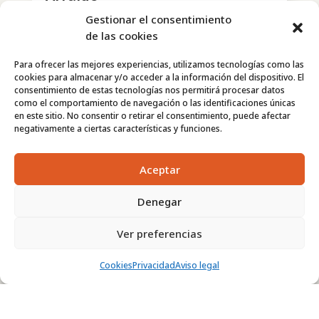
Gestionar el consentimiento
Feb 5, 2024
|
Ofertas de Empleo
de las cookies
Oferta de Empleo Proyecto Arraigo.
Para ofrecer las mejores experiencias, utilizamos tecnologías como las
Técnico de Territorio.
cookies para almacenar y/o acceder a la información del dispositivo. El
consentimiento de estas tecnologías nos permitirá procesar datos
Disponibilidad Parcial o jornada completa
como el comportamiento de navegación o las identificaciones únicas
en este sitio. No consentir o retirar el consentimiento, puede afectar
negativamente a ciertas características y funciones.
Aceptar
Denegar
Ver preferencias
Cookies
Privacidad
Aviso legal